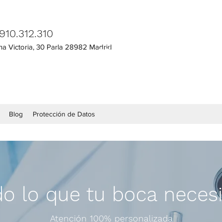
cli
dentista parla
dentista parla
 910.312.310
de 
na Victoria, 30 Parla 28982 Madrid
adriano
adriano
clinica dental parla
clinica dental parla
Blog
Protección de Datos
o lo que tu boca necesit
Atención 100% personalizada