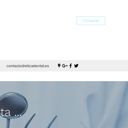
nica dental parla torrejón
la calzada
Contacto
contacto@eticadental.es
a ...