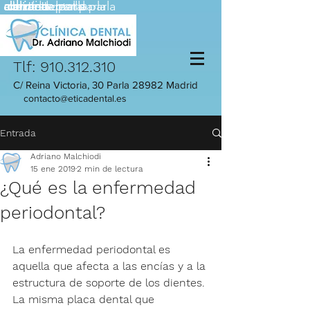
adriano
adriano
dentista parla
dentista parla
clinica dental parla
calzada
clinica dental parla
Tlf:
910.312.310
C/ Reina Victoria, 30 Parla 28982 Madrid
contacto@eticadental.es
Entrada
Adriano Malchiodi
15 ene 2019
2 min de lectura
¿Qué es la enfermedad
periodontal?
La enfermedad periodontal es 
aquella que afecta a las encías y a la 
estructura de soporte de los dientes. 
La misma placa dental que 