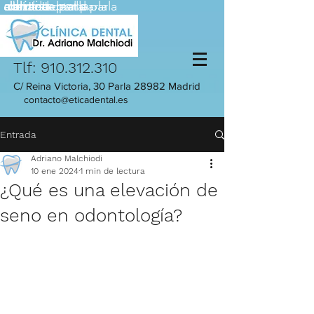
adriano
adriano
dentista parla
dentista parla
clinica dental parla
calzada
clinica dental parla
Tlf:
910.312.310
C/ Reina Victoria, 30 Parla 28982 Madrid
contacto@eticadental.es
Entrada
Adriano Malchiodi
10 ene 2024
1 min de lectura
¿Qué es una elevación de
seno en odontología?