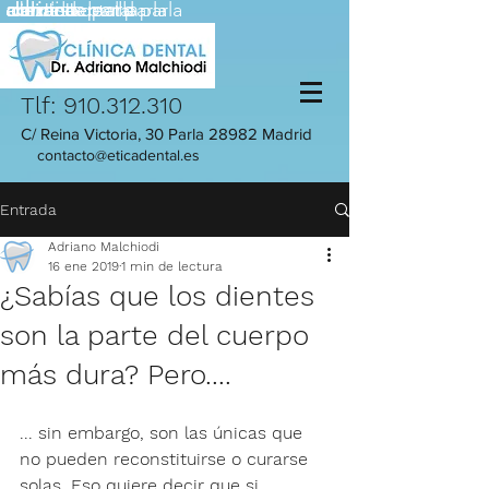
adriano
adriano
dentista parla
dentista parla
clinica dental parla
calzada
clinica dental parla
Tlf:
910.312.310
C/ Reina Victoria, 30 Parla 28982 Madrid
contacto@eticadental.es
Entrada
Adriano Malchiodi
16 ene 2019
1 min de lectura
¿Sabías que los dientes
son la parte del cuerpo
más dura? Pero....
.
.. sin embargo, son las únicas que 
no pueden reconstituirse o curarse 
solas. Eso quiere decir que si 